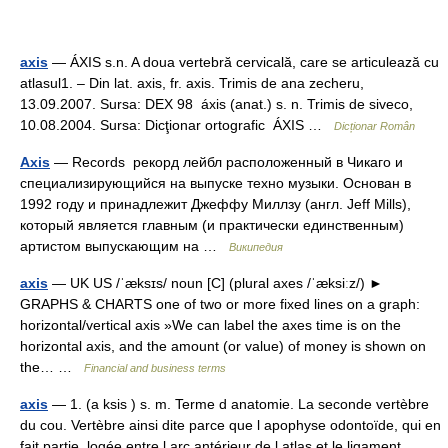
axis
— ÁXIS s.n. A doua vertebră cervicală, care se articulează cu
atlasul1. – Din lat. axis, fr. axis. Trimis de ana zecheru,
13.09.2007. Sursa: DEX 98 áxis (anat.) s. n. Trimis de siveco,
10.08.2004. Sursa: Dicţionar ortografic ÁXIS …
Dicționar Român
Axis
— Records рекорд лейбл расположенный в Чикаго и
специализирующийся на выпуске техно музыки. Основан в
1992 году и принадлежит Джеффу Миллзу (англ. Jeff Mills),
который является главным (и практически единственным)
артистом выпускающим на …
Википедия
axis
— UK US /ˈæksɪs/ noun [C] (plural axes /ˈæksiːz/) ►
GRAPHS & CHARTS one of two or more fixed lines on a graph:
horizontal/vertical axis »We can label the axes time is on the
horizontal axis, and the amount (or value) of money is shown on
the… …
Financial and business terms
axis
— 1. (a ksis ) s. m. Terme d anatomie. La seconde vertèbre
du cou. Vertèbre ainsi dite parce que l apophyse odontoïde, qui en
fait partie, logée entre l arc antérieur de l atlas et le ligament