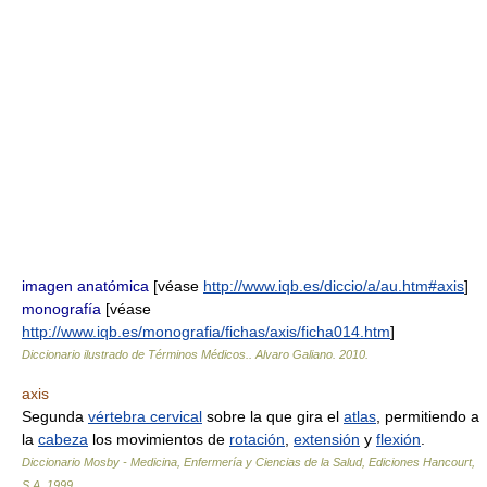
imagen anatómica
[véase
http://www.iqb.es/diccio/a/au.htm#axis
]
monografía
[véase
http://www.iqb.es/monografia/fichas/axis/ficha014.htm
]
Diccionario ilustrado de Términos Médicos.
.
Alvaro Galiano
.
2010
.
axis
Segunda
vértebra cervical
sobre la que gira el
atlas
, permitiendo a
la
cabeza
los movimientos de
rotación
,
extensión
y
flexión
.
Diccionario Mosby - Medicina, Enfermería y Ciencias de la Salud, Ediciones Hancourt,
S.A
.
1999
.