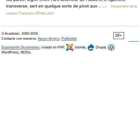
transverse, sert en quelque sorte de pivot aux… …
Dictionnaire de la
Langue Française d'Émile Littré
© Academic, 2000-2026
18+
Contacte con nosotros:
Apoyo técnico
,
Publicidad
Exportación Diccionarios
, creado en PHP,
Joomla,
Drupal,
WordPress, MODx.