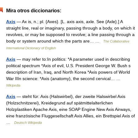
Mira otros diccionarios:
Axis
— Ax is, n.; pl. {Axes}. [L. axis axis, axle. See {Axle}.] A
straight line, real or imaginary, passing through a body, on which it
revolves, or may be supposed to revolve; a line passing through a
body or system around which the parts are… …
The Collaborative
International Dictionary of English
Axis
— may refer to:In politics: *A parameter used in describing
political spectrum *Axis of evil, U.S. President George W. Bush s
description of Iran, Iraq, and North Korea *Axis powers of World
War IIIn science: *Axis (anatomy), the second cervical… …
Wikipedia
Axis
— steht für: Axis (Halswirbel), der zweite Halswirbel Axis
(Holzschnitzerei), Kreidegrund auf spätmittelalterlichen
Holzplastiken Apache Axis, eine SOAP Engine New Axis Airways,
eine französische Fluggesellschaft Axis Allies, ein Brettspiel Axis of
…
Deutsch Wikipedia