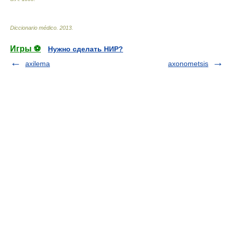
Diccionario médico
.
2013
.
Игры ⚽
Нужно сделать НИР?
axilema
axonometsis