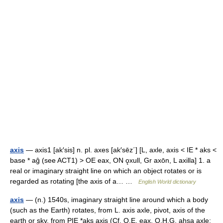
axis
— axis1 [ak′sis] n. pl. axes [ak′sēz΄] [L, axle, axis < IE * aks <
base * aĝ (see ACT1) > OE eax, ON ǫxull, Gr axōn, L axilla] 1. a
real or imaginary straight line on which an object rotates or is
regarded as rotating [the axis of a… …
English World dictionary
axis
— (n.) 1540s, imaginary straight line around which a body
(such as the Earth) rotates, from L. axis axle, pivot, axis of the
earth or sky, from PIE *aks axis (Cf. O.E. eax, O.H.G. ahsa axle;