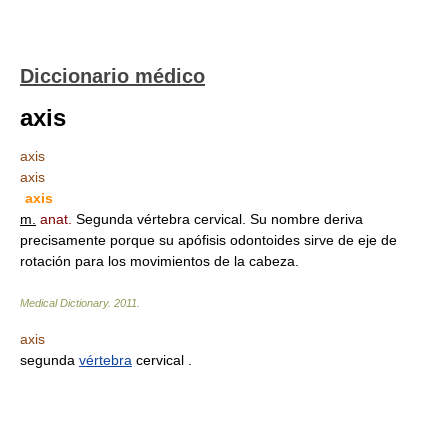
Diccionario médico
axis
axis
axis
axis
m.
anat.
Segunda vértebra cervical. Su nombre deriva
precisamente porque su apófisis odontoides sirve de eje de
rotación para los movimientos de la cabeza.
Medical Dictionary.
2011
.
axis
segunda
vértebra
cervical .